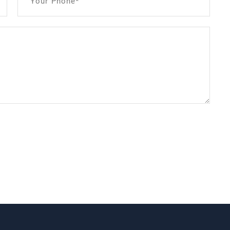
Your Phone*