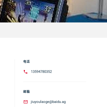
电话
13594780352
邮箱
jiuyoulaoge@baidu.ag