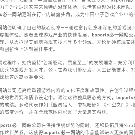
力于为全球玩家带来独特的游戏体验。凭借其卓越的技术团队
rts必一网站
逐渐在行业内崭露头角，成为中国电子游戏产业中的
一网站
便明确了自己的核心使命——通过富有创意和深度的游戏设
虚拟体验。随着全球游戏产业的快速发展，
bsports必一网站
公
戏、从虚拟现实到增强现实技术等多个领域。无论是硬核玩家
和创新性上达到最佳平衡。
展过程中，始终坚持“创新驱动，质量至上”的发展理念，充分利
优秀的游戏开发人才。公司在游戏引擎研发、人工智能技术、3
球玩家的高标准要求。
一网站
公司还高度重视游戏内容的文化深度和故事性。在创作过程
戏的世界观和情节设定中。通过这种独具匠心的方式，
bspor
的成绩。多款代表作如《幽灵猎人：虚拟暗影》《时空之门》
的高度评价，并在全球范围内积累了大量忠实粉丝。
sports必一网站
公司在保持传统优势的同时，还积极拓展海外市
作伙伴关系。这使得
bsports必一网站
的作品能够进入更多的国