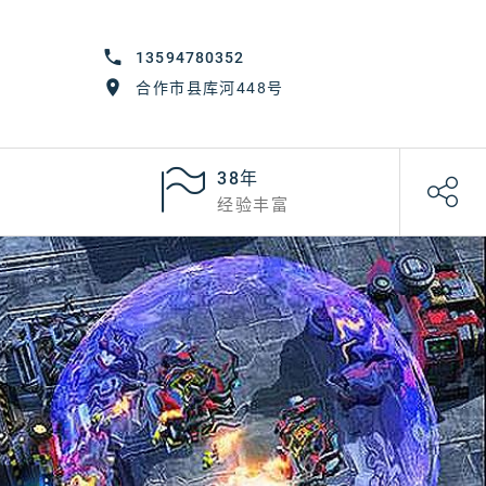
13594780352
合作市县库河448号
38年
经验丰富
场冒险！