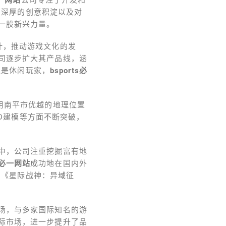
、深厚的创意积淀以及对
一股新兴力量。
计，推动游戏文化的发
司逐步扩大其产品线，涵
还是休闲玩家，
bsports必
用南平市优越的地理位置
D建模等方面不断突破，
中，公司注重挖掘富有地
ts必一网站
成功地在国内外
和《星际战神：异域征
场，与多家国际知名的游
际市场，进一步提升了品