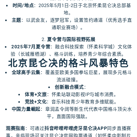
时间/地点
：2025年5月1日-2日于北京怀柔昆仑决总部基
地。
主题
：以武会友，逐梦冠军，设置签约通道（优秀选手直
通职业赛场）。
2.
夏令营与国际视野拓展
2025年7月夏令营
：融合科技探索（怀柔科学城）文化体
验（长城雁栖湖）、格斗训练，培养青少年综合素质。
北京昆仑决的格斗风暴特色
全球高手云集
：覆盖亚欧美多国拳坛巨星，展现多元格斗
流派碰撞。
创新融合模式
：
体育+文旅
：怀柔站联动影视IP与城市消费。
竞技+文化
：音乐科技青少年教育多维赋能。
中国力量崛起
：章润孟令阔等新生代代表中国格斗顶尖水
平，直面国际强敌。
观赛指南
：可通过
抖音哔哩哔哩虎牙昆仑决APP
同步直播赛
事，亲临现场可关注昆仑决官网购票通道（如怀柔中影制片