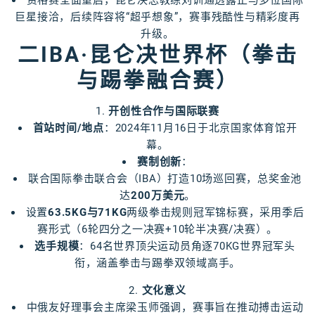
资格赛全面重启，昆仑决总教练刘训通透露正与多位国际
巨星接洽，后续阵容将“超乎想象”，赛事残酷性与精彩度再
升级。
二IBA·昆仑决世界杯（拳击
与踢拳融合赛）
1.
开创性合作与国际联赛
首站时间/地点
：2024年11月16日于北京国家体育馆开
幕。
赛制创新
：
联合国际拳击联合会（IBA）打造10场巡回赛，总奖金池
达
200万美元
。
设置
63.5KG与71KG
两级拳击规则冠军锦标赛，采用季后
赛形式（6轮四分之一决赛+10轮半决赛/决赛）。
选手规模
：64名世界顶尖运动员角逐70KG世界冠军头
衔，涵盖拳击与踢拳双领域高手。
2.
文化意义
中俄友好理事会主席梁玉师强调，赛事旨在推动搏击运动