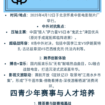
时间/地点
：2025年4月12日于北京怀柔中影电影制片厂
举行。
中外对抗焦点
：
压轴主赛
：中国“猎人”萨力曼VS日本“鬼武士”津田优兵
（原对手成尾拓辉临阵退赛）。
超级战阵容
：8场中外对决，包括中国李江龙VS伊朗莫特
扎·古达兹章润VS巴西维克托·托法内利等。
2.
跨界创新体验
搏击+音乐
：国内摇滚乐队“无有”献唱热血曲目，DJ融合
战鼓电音，打造沉浸式武道嘉年华。
影视文旅联动
：赛前开放《捉妖记2》取景地“江南水乡市
集”，形成“下午逛市集-傍晚看搏击-深夜游雁栖湖”消费闭
环。
四青少年赛事与人才培养
1.
精英赛与联赛揭幕战