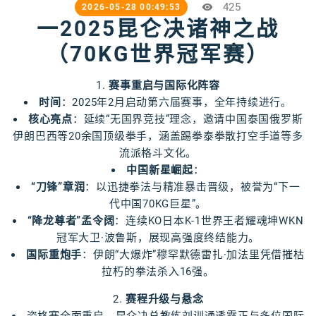
425
2026-05-28 00:49:53
一2025昆仑决诸神之战
（70KG世界冠军赛）
1.
赛事重启与国际化阵容
时间
：2025年2月启动第六届赛事，全年持续进行。
核心亮点
：延续“无国界竞技”理念，邀请中国泰国俄罗斯
伊朗巴西等20余国顶级拳手，涵盖踢拳泰拳散打空手道等多
流派格斗文化。
中国新星崛起
：
“刀锋”章润
：以迅捷拳法与精准暴击晋级，被誉为“下一
代中国70KG巨星”。
“降龙尊者”孟令阔
：连续KO日本K-1世界王者耀魂坤WKN
冠军大卫·波鲁斯，展现高强度终结能力。
国际重炮手
：伊朗“大爆炸”穆罕默德雷扎·加法里凭借摧枯
拉朽的拳法杀入16强。
2.
赛程升级与悬念