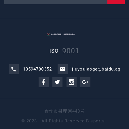
9001
ISO
13594780352
jiuyoulaoge@baidu.ag
合作市县库河448号
©
2023 - All Rights Reserved
B-sports
.