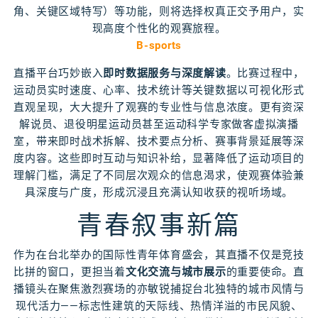
角、关键区域特写）等功能，则将选择权真正交予用户，实
现高度个性化的观赛旅程。
B-sports
直播平台巧妙嵌入
即时数据服务与深度解读
。比赛过程中，
运动员实时速度、心率、技术统计等关键数据以可视化形式
直观呈现，大大提升了观赛的专业性与信息浓度。更有资深
解说员、退役明星运动员甚至运动科学专家做客虚拟演播
室，带来即时战术拆解、技术要点分析、赛事背景延展等深
度内容。这些即时互动与知识补给，显著降低了运动项目的
理解门槛，满足了不同层次观众的信息渴求，使观赛体验兼
具深度与广度，形成沉浸且充满认知收获的视听场域。
青春叙事新篇
作为在台北举办的国际性青年体育盛会，其直播不仅是竞技
比拼的窗口，更担当着
文化交流与城市展示
的重要使命。直
播镜头在聚焦激烈赛场的亦敏锐捕捉台北独特的城市风情与
现代活力——标志性建筑的天际线、热情洋溢的市民风貌、