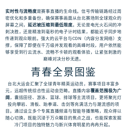
实时性与流畅度
是赛事直播的生命线。信号传输链路经过周
密优化和多重备份，确保赛事画面从台北赛场到全球观众的
屏幕之间，
延迟被压缩到最低限度
。无论是电光火石间的冲
刺决胜，还是精准到毫秒的电子计时结果，都能近乎同步地
传递到观众眼前。强大的云平台与CDN（内容分发网络）支
撑，保障了即便在千万级并发观看的高峰时段，用户依然能
够享受到行云流水、流畅不卡顿的观看体验，让紧张刺激的
巅峰对决分秒无遗。
青春全景图鉴
台北大运会汇聚了全球青年精英运动员，赛事项目丰富多
元，远超传统综合性运动会范畴。直播内容
覆盖范围极为广
阔
，囊括田径、游泳、篮球、排球等主流项目，更将聚光灯
投向攀岩、滑板、跆拳道、击剑等充满活力与潮流感的项
目。通过设立多个专属直播频道与智能导播策略，观众得以
随心切换，既能沉浸于万众瞩目的焦点之战，也能探索发掘
冷门项目的独特魅力与新兴体育明星的冉冉升起。