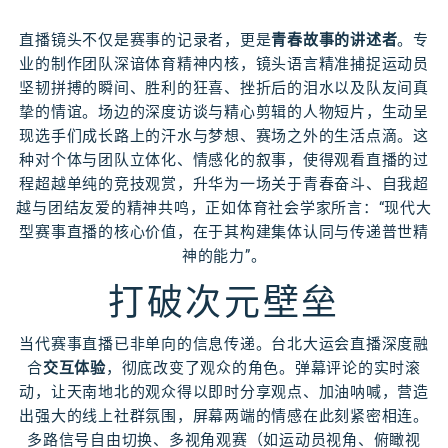
直播镜头不仅是赛事的记录者，更是
青春故事的讲述者
。专
业的制作团队深谙体育精神内核，镜头语言精准捕捉运动员
坚韧拼搏的瞬间、胜利的狂喜、挫折后的泪水以及队友间真
挚的情谊。场边的深度访谈与精心剪辑的人物短片，生动呈
现选手们成长路上的汗水与梦想、赛场之外的生活点滴。这
种对个体与团队立体化、情感化的叙事，使得观看直播的过
程超越单纯的竞技观赏，升华为一场关于青春奋斗、自我超
越与团结友爱的精神共鸣，正如体育社会学家所言：“现代大
型赛事直播的核心价值，在于其构建集体认同与传递普世精
神的能力”。
打破次元壁垒
当代赛事直播已非单向的信息传递。台北大运会直播深度融
合
交互体验
，彻底改变了观众的角色。弹幕评论的实时滚
动，让天南地北的观众得以即时分享观点、加油呐喊，营造
出强大的线上社群氛围，屏幕两端的情感在此刻紧密相连。
多路信号自由切换、多视角观赛（如运动员视角、俯瞰视