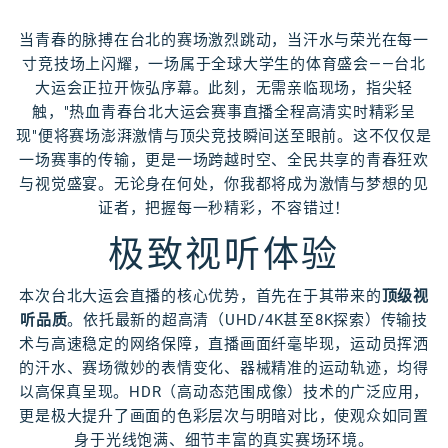
当青春的脉搏在台北的赛场激烈跳动，当汗水与荣光在每一
寸竞技场上闪耀，一场属于全球大学生的体育盛会——台北
大运会正拉开恢弘序幕。此刻，无需亲临现场，指尖轻
触，"热血青春台北大运会赛事直播全程高清实时精彩呈
现"便将赛场澎湃激情与顶尖竞技瞬间送至眼前。这不仅仅是
一场赛事的传输，更是一场跨越时空、全民共享的青春狂欢
与视觉盛宴。无论身在何处，你我都将成为激情与梦想的见
证者，把握每一秒精彩，不容错过！
极致视听体验
本次台北大运会直播的核心优势，首先在于其带来的
顶级视
听品质
。依托最新的超高清（UHD/4K甚至8K探索）传输技
术与高速稳定的网络保障，直播画面纤毫毕现，运动员挥洒
的汗水、赛场微妙的表情变化、器械精准的运动轨迹，均得
以高保真呈现。HDR（高动态范围成像）技术的广泛应用，
更是极大提升了画面的色彩层次与明暗对比，使观众如同置
身于光线饱满、细节丰富的真实赛场环境。